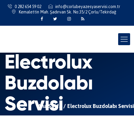
0 282 654 59 02
info@corlubeyazesyaservisi.com.tr
Kemalettin Mah. Şadırvan Sk. No:35/2 Çorlu/Tekirdağ
Electrolux
Buzdolabı
Servisi
Ana Sayfa
Electrolux Buzdolabı Servisi