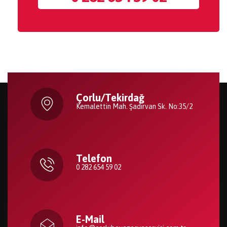
Çorlu/Tekirdağ
Kemalettin Mah. Şadırvan Sk. No:35/2
Telefon
0 282 654 59 02
E-Mail