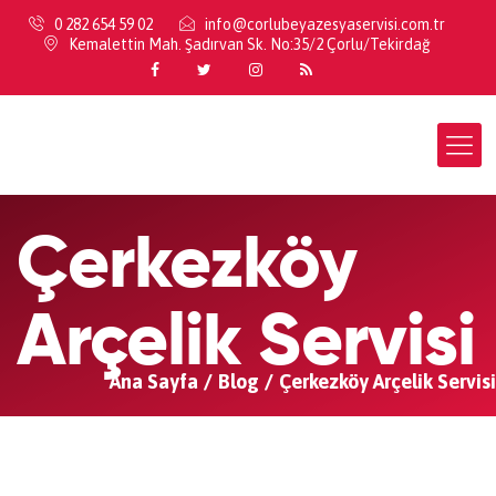
0 282 654 59 02
info@corlubeyazesyaservisi.com.tr
Kemalettin Mah. Şadırvan Sk. No:35/2 Çorlu/Tekirdağ
Çerkezköy
Arçelik Servisi
Ana Sayfa
Blog
Çerkezköy Arçelik Servisi